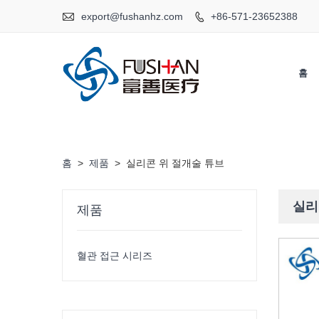

export@fushanhz.com
+86-571-23652388

홈
홈
>
제품
>
실리콘 위 절개술 튜브
실리
제품
혈관 접근 시리즈