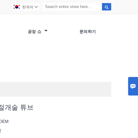

한국어

공장 쇼
문의하기

 절개술 튜브
 OEM
국