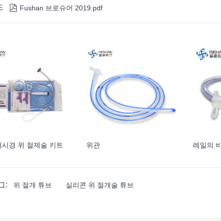
드

Fushan 브로슈어 2019.pdf
내시경 위 절제술 키트
위관
레일의 
그:
위 절개 튜브
실리콘 위 절개술 튜브