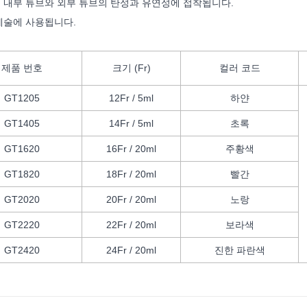
은 내부 튜브와 외부 튜브의 탄성과 유연성에 접착됩니다.
절제술에 사용됩니다.
제품 번호
크기 (Fr)
컬러 코드
GT1205
12Fr / 5ml
하얀
GT1405
14Fr / 5ml
초록
GT1620
16Fr / 20ml
주황색
GT1820
18Fr / 20ml
빨간
GT2020
20Fr / 20ml
노랑
GT2220
22Fr / 20ml
보라색
GT2420
24Fr / 20ml
진한 파란색