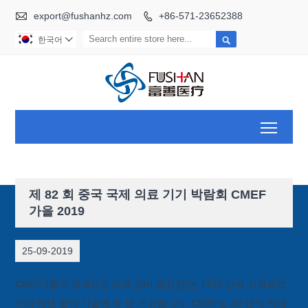

export@fushanhz.com
+86-571-23652388


한국어

Toggl
제 82 회 중국 국제 의료 기기 박람회 CMEF
가을 2019
25-09-2019
CMEF (중국 국제적인 의료 장비 공정한)는 1979 년에 시작되었
으며 매년 봄과 가을에 두 번 개최됩니다. CMEF는 40 년의 자체